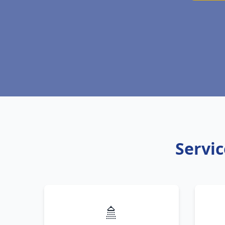
Servic
🚿