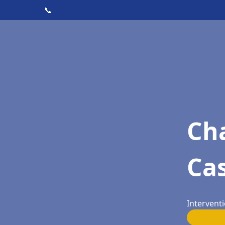
📞
Cha
Ca
Interventi