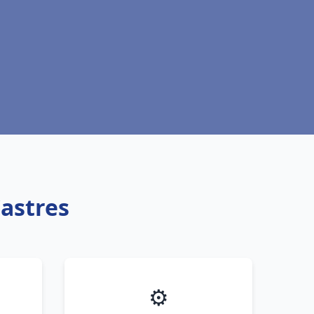
Castres
⚙️