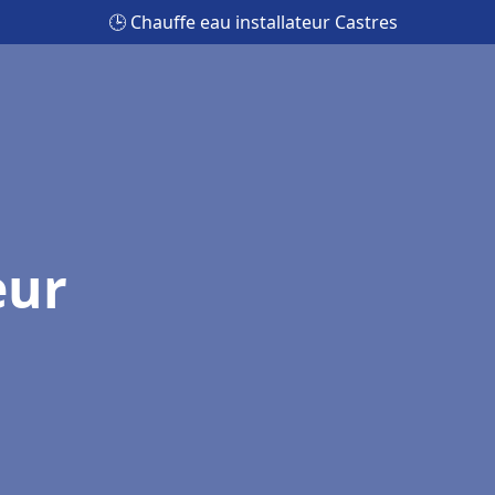
🕒 Chauffe eau installateur Castres
eur