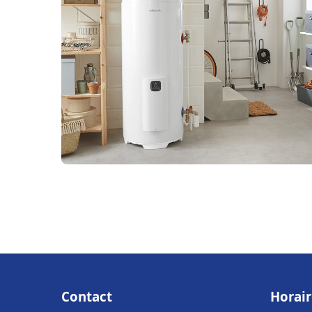
Contact
Horair