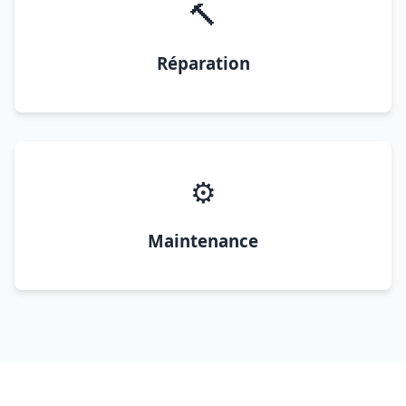
🔨
Réparation
⚙️
Maintenance