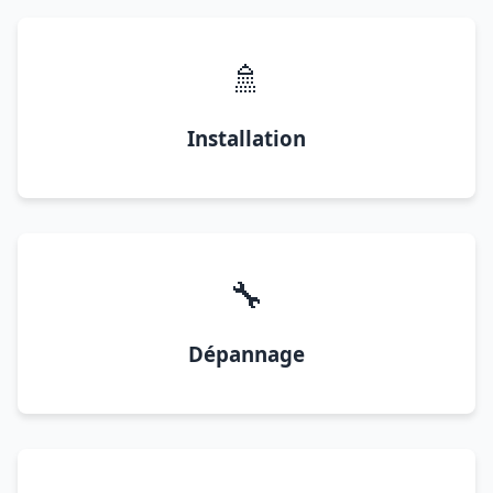
🚿
Installation
🔧
Dépannage