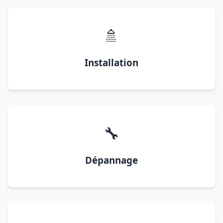
🚿
Installation
🔧
Dépannage