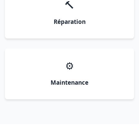
🔨
Réparation
⚙️
Maintenance