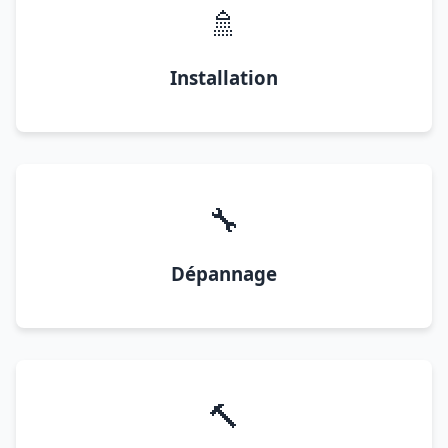
🚿
Installation
🔧
Dépannage
🔨