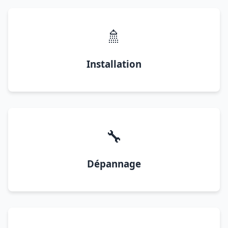
🚿
Installation
🔧
Dépannage