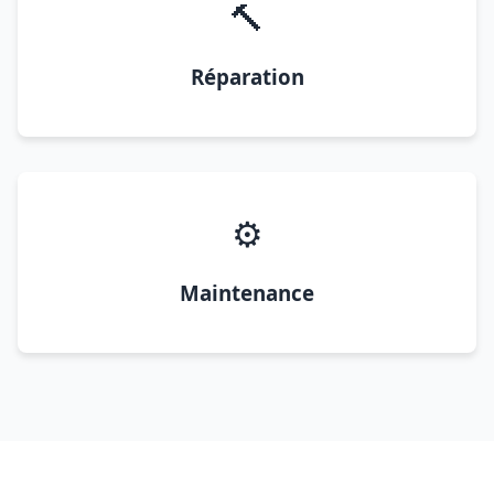
🔨
Réparation
⚙️
Maintenance