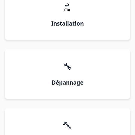
🚿
Installation
🔧
Dépannage
🔨