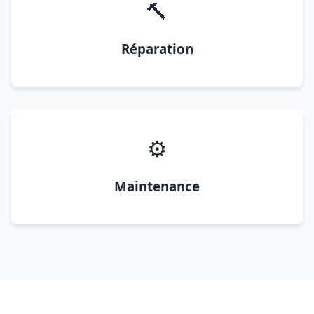
🔨
Réparation
⚙️
Maintenance