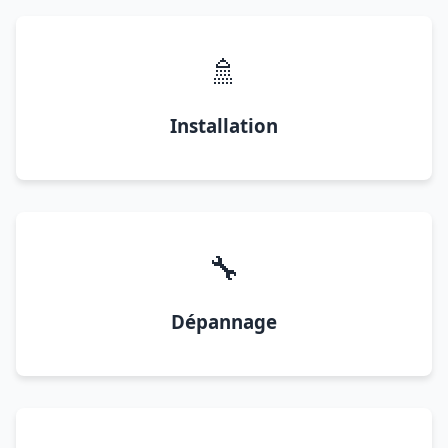
🚿
Installation
🔧
Dépannage