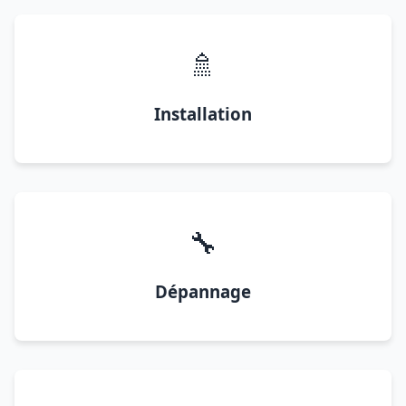
🚿
Installation
🔧
Dépannage