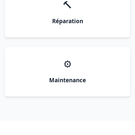
🔨
Réparation
⚙️
Maintenance