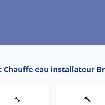
: Chauffe eau installateur B
🔧
🔨