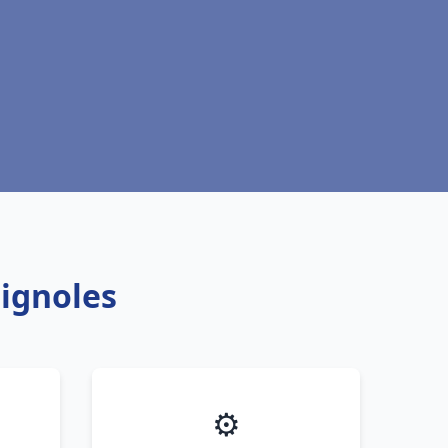
rignoles
⚙️