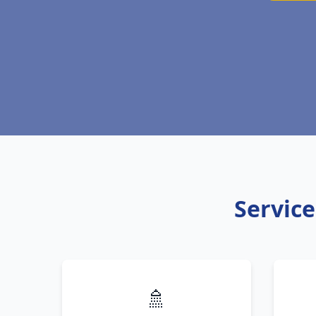
Service
🚿