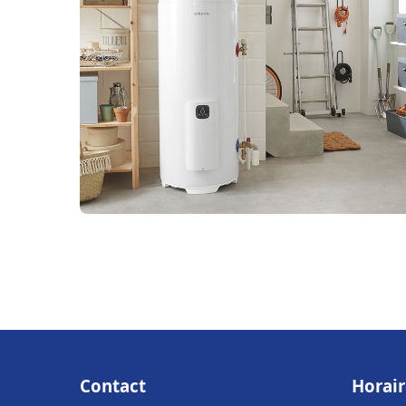
Contact
Horair