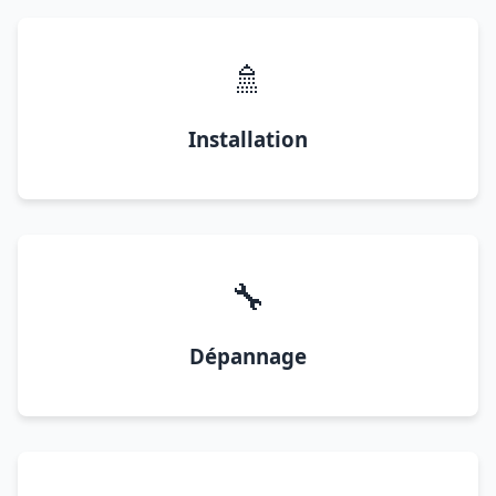
🚿
Installation
🔧
Dépannage