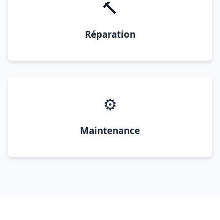
🔨
Réparation
⚙️
Maintenance