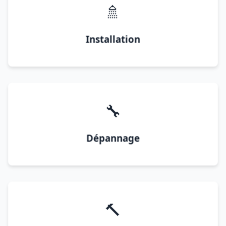
🚿
Installation
🔧
Dépannage
🔨