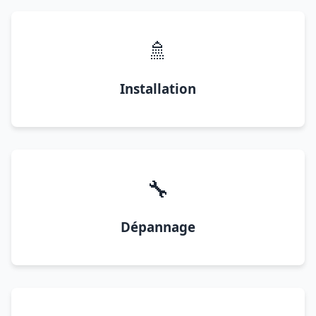
🚿
Installation
🔧
Dépannage