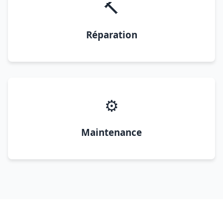
🔨
Réparation
⚙️
Maintenance