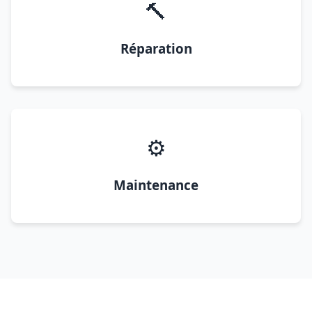
🔨
Réparation
⚙️
Maintenance