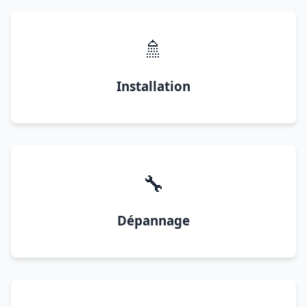
🚿
Installation
🔧
Dépannage