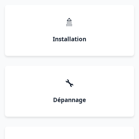
🚿
Installation
🔧
Dépannage