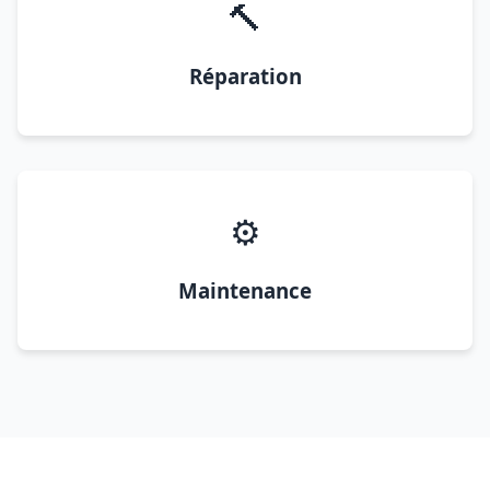
🔨
Réparation
⚙️
Maintenance