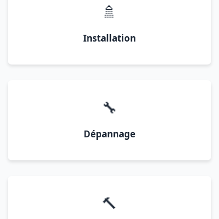
🚿
Installation
🔧
Dépannage
🔨