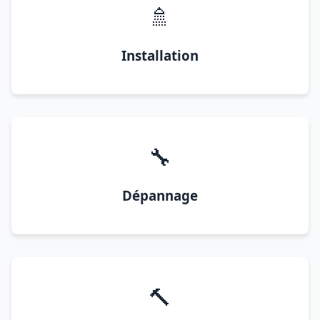
🚿
Installation
🔧
Dépannage
🔨