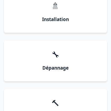
🚿
Installation
🔧
Dépannage
🔨