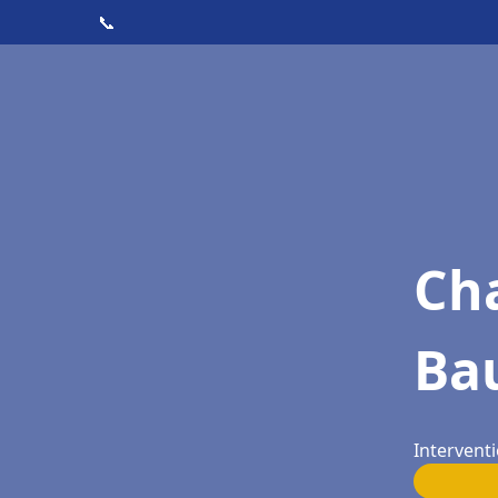
📞
Cha
Ba
Interventi