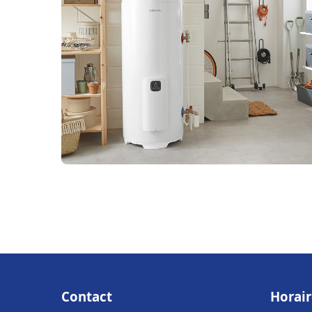
Contact
Horair