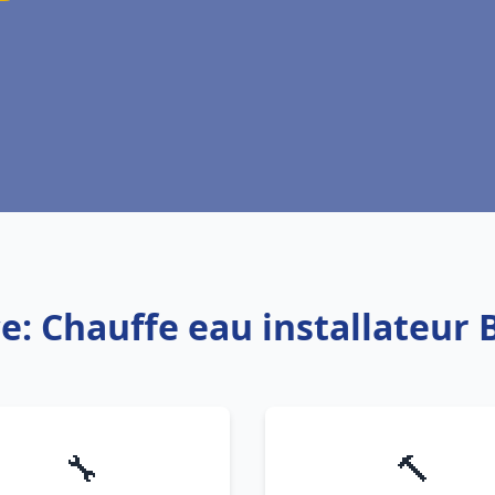
ce: Chauffe eau installateur 
🔧
🔨