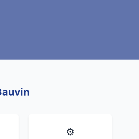
Bauvin
⚙️