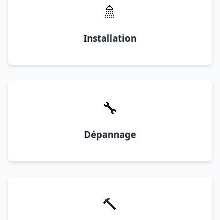
🚿
Installation
🔧
Dépannage
🔨