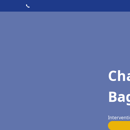
📞
Cha
Ba
Interventi