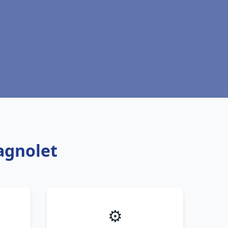
Bagnolet
⚙️