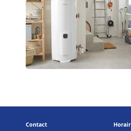
Contact
Horair