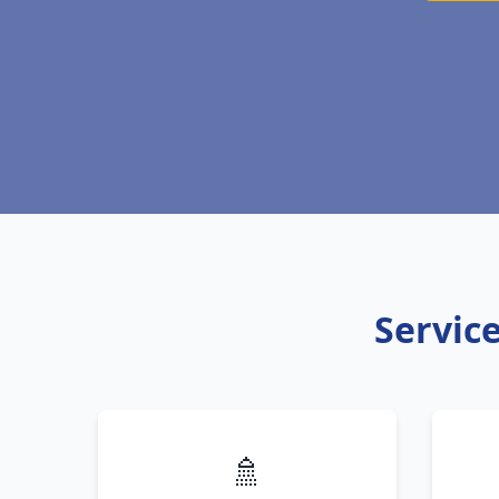
Service
🚿