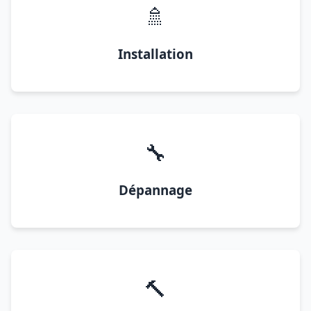
🚿
Installation
🔧
Dépannage
🔨