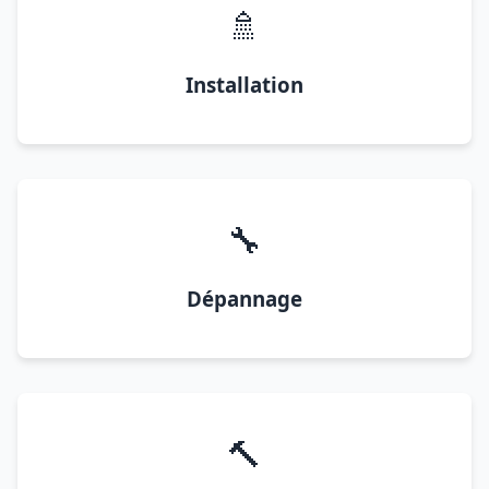
🚿
Installation
🔧
Dépannage
🔨