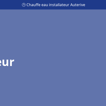
🕒 Chauffe eau installateur Auterive
eur