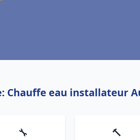
e: Chauffe eau installateur A
🔧
🔨