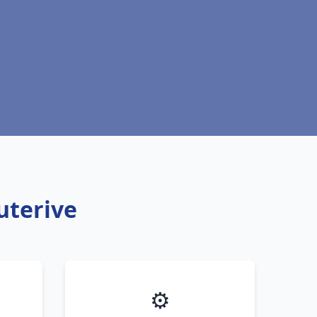
uterive
⚙️