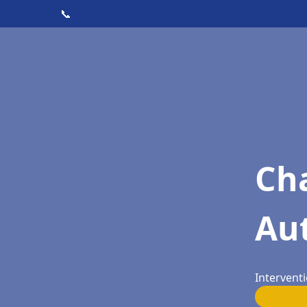
📞
Cha
Au
Interventi