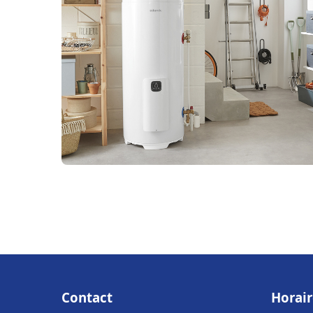
Contact
Horair