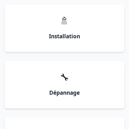
🚿
Installation
🔧
Dépannage