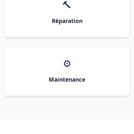
🔨
Réparation
⚙️
Maintenance