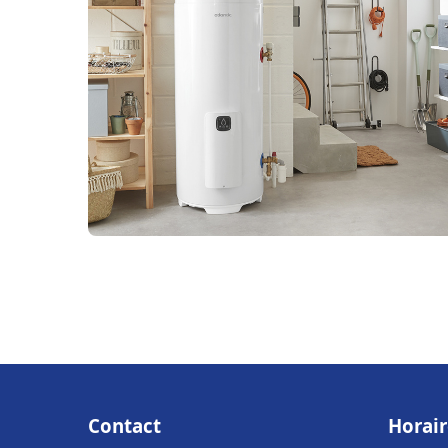
Contact
Horair