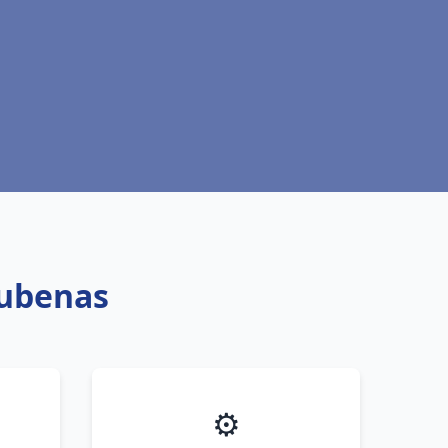
Aubenas
⚙️