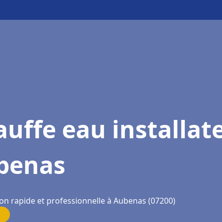
uffe eau installat
benas
ion rapide et professionnelle à Aubenas (07200)