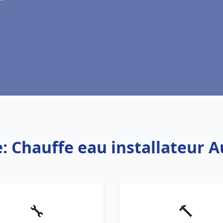
e: Chauffe eau installateur 
🔧
🔨