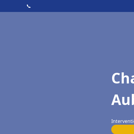
📞
Cha
Au
Intervent