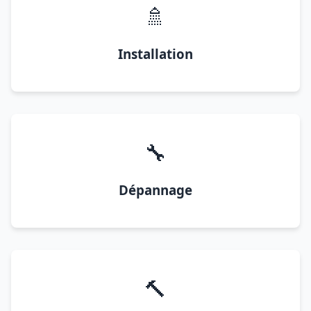
🚿
Installation
🔧
Dépannage
🔨