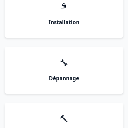
🚿
Installation
🔧
Dépannage
🔨