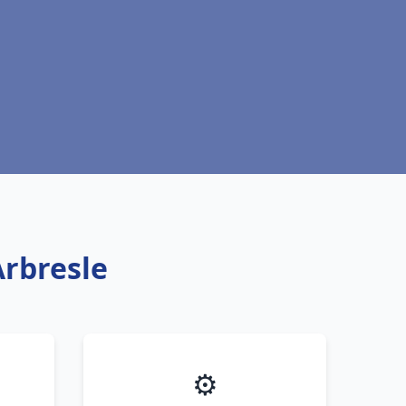
Arbresle
⚙️