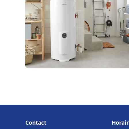
Contact
Horair