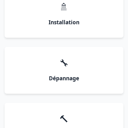
🚿
Installation
🔧
Dépannage
🔨