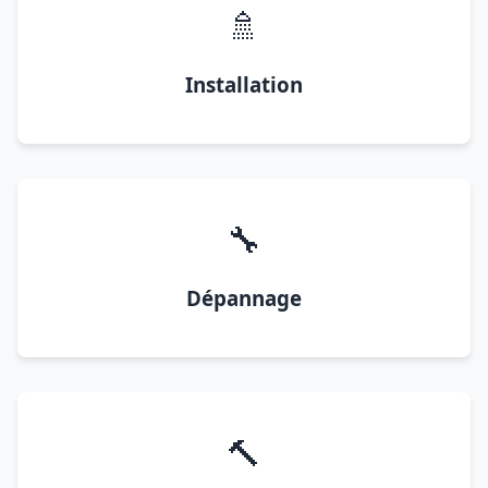
🚿
Installation
🔧
Dépannage
🔨