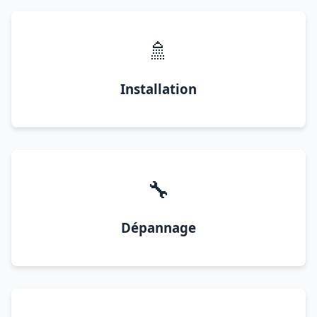
🚿
Installation
🔧
Dépannage