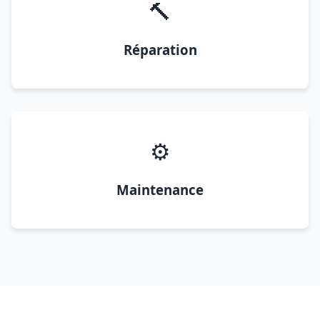
🔨
Réparation
⚙️
Maintenance