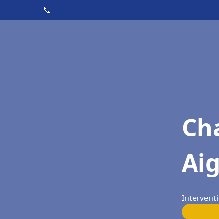
📞
Cha
Ai
Intervent