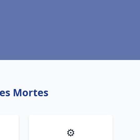
ues Mortes
⚙️