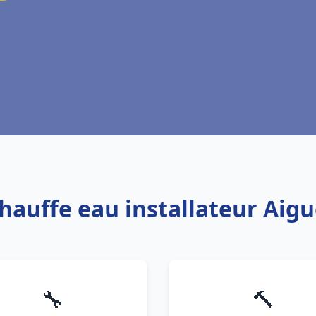
Chauffe eau installateur Aig
🔧
🔨