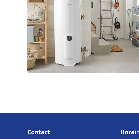
Contact
Horair