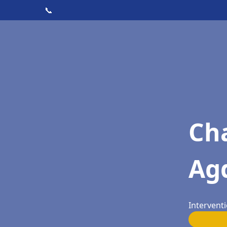
📞
Cha
Ag
Intervent