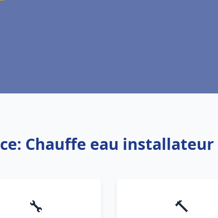
ce: Chauffe eau installateu
🔧
🔨