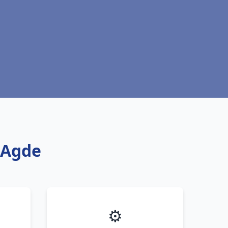
r Agde
⚙️