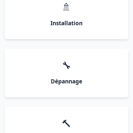
🚿
Installation
🔧
Dépannage
🔨