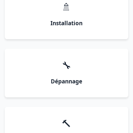
🚿
Installation
🔧
Dépannage
🔨