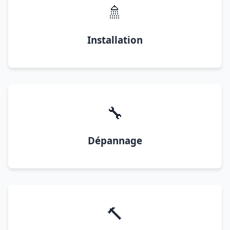
🚿
Installation
🔧
Dépannage
🔨