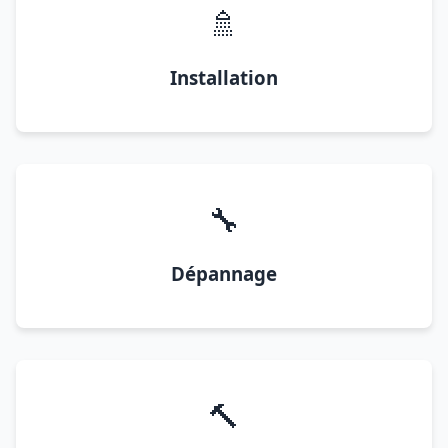
🚿
Installation
🔧
Dépannage
🔨