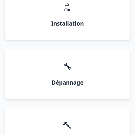
🚿
Installation
🔧
Dépannage
🔨