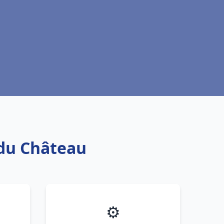
 du Château
⚙️