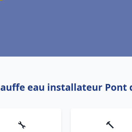
hauffe eau installateur Pont
🔧
🔨