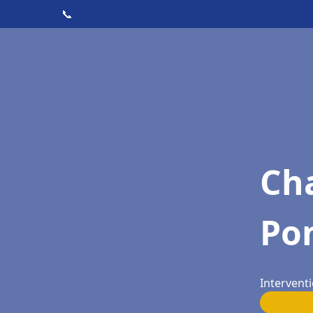
📞
Cha
Po
Intervent