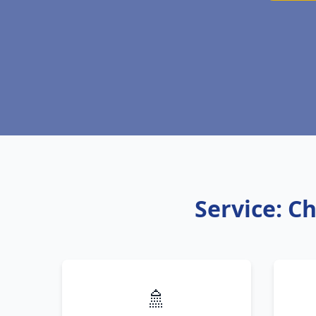
Service: C
🚿