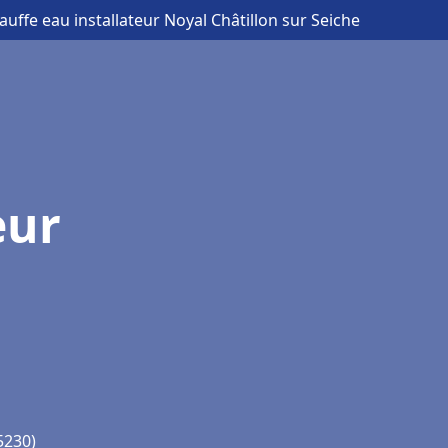
auffe eau installateur Noyal Châtillon sur Seiche
eur
5230)