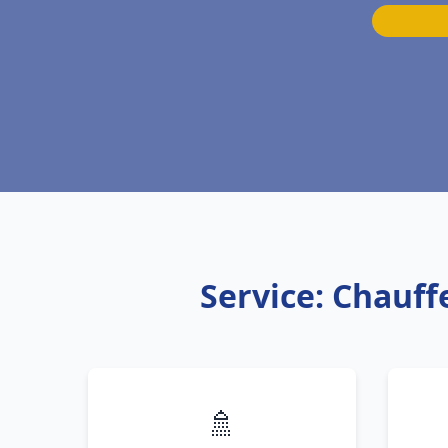
Service: Chauff
🚿