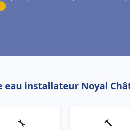
e eau installateur Noyal Chât
🔧
🔨