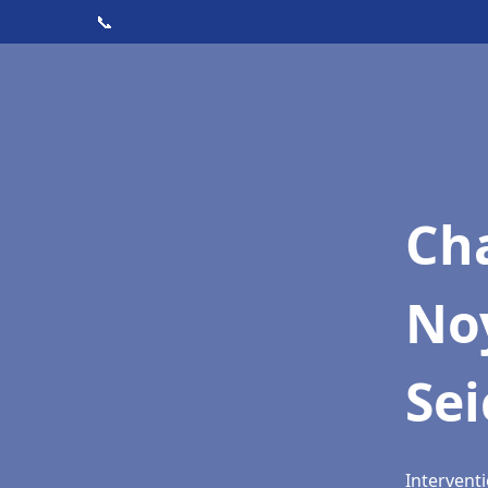
📞
Cha
Noy
Se
Interventi