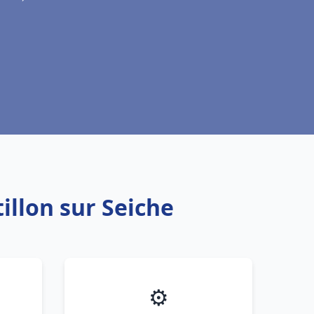
illon sur Seiche
⚙️