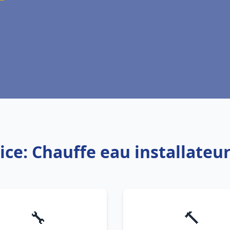
ice: Chauffe eau installateu
🔧
🔨