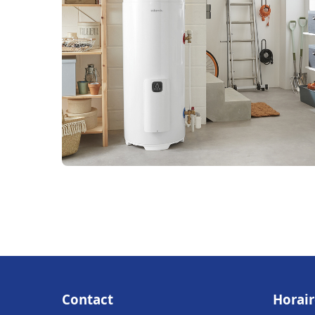
Contact
Horair