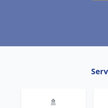
Serv
🚿