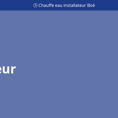
🕒 Chauffe eau installateur Boé
eur