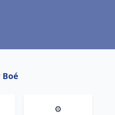
r Boé
⚙️