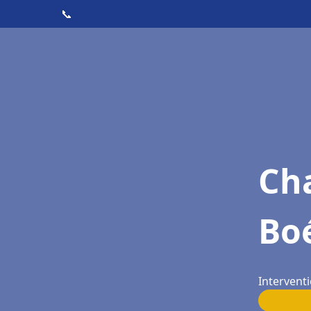
📞
Cha
Bo
Interventi