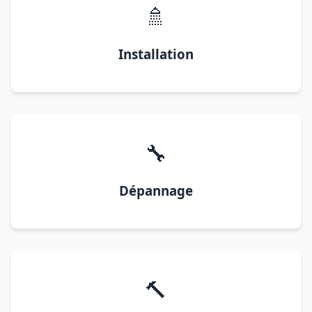
🚿
Installation
🔧
Dépannage
🔨